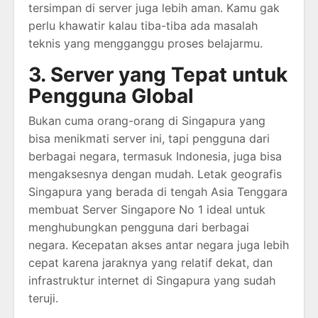
tersimpan di server juga lebih aman. Kamu gak
perlu khawatir kalau tiba-tiba ada masalah
teknis yang mengganggu proses belajarmu.
3. Server yang Tepat untuk
Pengguna Global
Bukan cuma orang-orang di Singapura yang
bisa menikmati server ini, tapi pengguna dari
berbagai negara, termasuk Indonesia, juga bisa
mengaksesnya dengan mudah. Letak geografis
Singapura yang berada di tengah Asia Tenggara
membuat Server Singapore No 1 ideal untuk
menghubungkan pengguna dari berbagai
negara. Kecepatan akses antar negara juga lebih
cepat karena jaraknya yang relatif dekat, dan
infrastruktur internet di Singapura yang sudah
teruji.