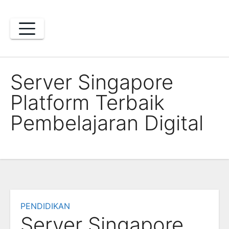
Skip
to
content
Server Singapore
Platform Terbaik
Pembelajaran Digital
PENDIDIKAN
Server Singapore