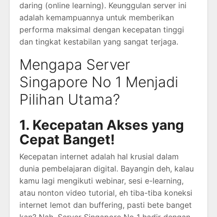
daring (online learning). Keunggulan server ini
adalah kemampuannya untuk memberikan
performa maksimal dengan kecepatan tinggi
dan tingkat kestabilan yang sangat terjaga.
Mengapa Server
Singapore No 1 Menjadi
Pilihan Utama?
1. Kecepatan Akses yang
Cepat Banget!
Kecepatan internet adalah hal krusial dalam
dunia pembelajaran digital. Bayangin deh, kalau
kamu lagi mengikuti webinar, sesi e-learning,
atau nonton video tutorial, eh tiba-tiba koneksi
internet lemot dan buffering, pasti bete banget
kan? Nah, Server Singapore No 1 hadir dengan