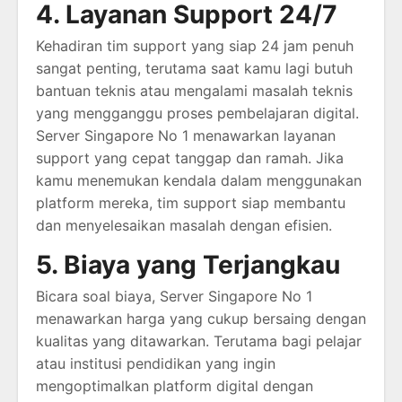
4. Layanan Support 24/7
Kehadiran tim support yang siap 24 jam penuh
sangat penting, terutama saat kamu lagi butuh
bantuan teknis atau mengalami masalah teknis
yang mengganggu proses pembelajaran digital.
Server Singapore No 1 menawarkan layanan
support yang cepat tanggap dan ramah. Jika
kamu menemukan kendala dalam menggunakan
platform mereka, tim support siap membantu
dan menyelesaikan masalah dengan efisien.
5. Biaya yang Terjangkau
Bicara soal biaya, Server Singapore No 1
menawarkan harga yang cukup bersaing dengan
kualitas yang ditawarkan. Terutama bagi pelajar
atau institusi pendidikan yang ingin
mengoptimalkan platform digital dengan