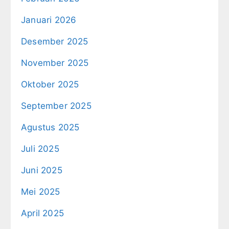
Januari 2026
Desember 2025
November 2025
Oktober 2025
September 2025
Agustus 2025
Juli 2025
Juni 2025
Mei 2025
April 2025