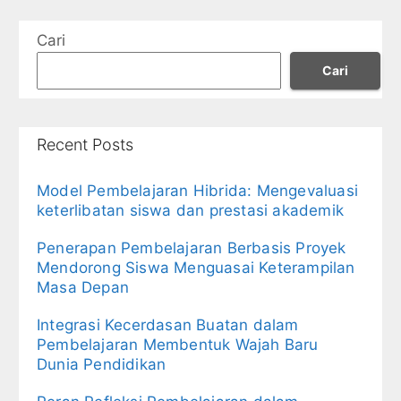
Cari
Cari
Recent Posts
Model Pembelajaran Hibrida: Mengevaluasi
keterlibatan siswa dan prestasi akademik
Penerapan Pembelajaran Berbasis Proyek
Mendorong Siswa Menguasai Keterampilan
Masa Depan
Integrasi Kecerdasan Buatan dalam
Pembelajaran Membentuk Wajah Baru
Dunia Pendidikan