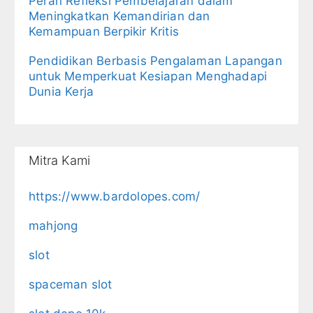
Peran Refleksi Pembelajaran dalam
Meningkatkan Kemandirian dan
Kemampuan Berpikir Kritis
Pendidikan Berbasis Pengalaman Lapangan
untuk Memperkuat Kesiapan Menghadapi
Dunia Kerja
Mitra Kami
https://www.bardolopes.com/
mahjong
slot
spaceman slot