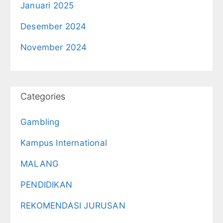
Januari 2025
Desember 2024
November 2024
Categories
Gambling
Kampus International
MALANG
PENDIDIKAN
REKOMENDASI JURUSAN