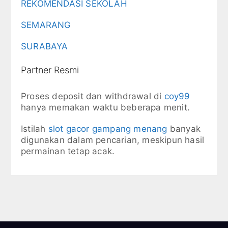
REKOMENDASI SEKOLAH
SEMARANG
SURABAYA
Partner Resmi
Proses deposit dan withdrawal di
coy99
hanya memakan waktu beberapa menit.
Istilah
slot gacor gampang menang
banyak
digunakan dalam pencarian, meskipun hasil
permainan tetap acak.