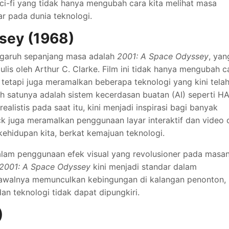
 sci-fi yang tidak hanya mengubah cara kita melihat masa
r pada dunia teknologi.
sey (1968)
pengaruh sepanjang masa adalah
2001: A Space Odyssey
, yan
tulis oleh Arthur C. Clarke. Film ini tidak hanya mengubah c
 tetapi juga meramalkan beberapa teknologi yang kini tela
ah satunya adalah sistem kecerdasan buatan (AI) seperti H
listis pada saat itu, kini menjadi inspirasi bagi banyak
ck juga meramalkan penggunaan layar interaktif dan video c
kehidupan kita, berkat kemajuan teknologi.
dalam penggunaan efek visual yang revolusioner pada masa
2001: A Space Odyssey
kini menjadi standar dalam
ni awalnya memunculkan kebingungan di kalangan penonton,
n teknologi tidak dapat dipungkiri.
)