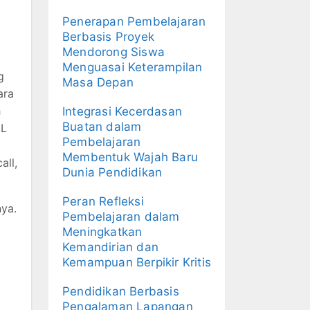
Penerapan Pembelajaran
Berbasis Proyek
Mendorong Siswa
Menguasai Keterampilan
g
Masa Depan
ara
h
Integrasi Kecerdasan
Buatan dalam
AL
Pembelajaran
Membentuk Wajah Baru
all,
Dunia Pendidikan
Peran Refleksi
nya.
Pembelajaran dalam
Meningkatkan
Kemandirian dan
Kemampuan Berpikir Kritis
Pendidikan Berbasis
Pengalaman Lapangan