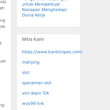
ids
untuk Memperkuat
rah
Kesiapan Menghadapi
Dunia Kerja
ang
ada
Mitra Kami
g
https://www.bardolopes.com/
uan
mahjong
slot
spaceman slot
slot depo 10k
woy99 link
gi.