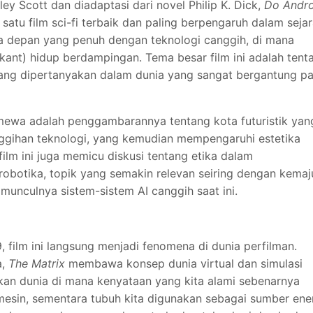
dley Scott dan diadaptasi dari novel Philip K. Dick,
Do Andro
 satu film sci-fi terbaik dan paling berpengaruh dalam seja
a depan yang penuh dengan teknologi canggih, di mana
kant) hidup berdampingan. Tema besar film ini adalah tent
 yang dipertanyakan dalam dunia yang sangat bergantung p
imewa adalah penggambarannya tentang kota futuristik yan
nggihan teknologi, yang kemudian mempengaruhi estetika
, film ini juga memicu diskusi tentang etika dalam
botika, topik yang semakin relevan seiring dengan kemaj
 munculnya sistem-sistem AI canggih saat ini.
9, film ini langsung menjadi fenomena di dunia perfilman.
a,
The Matrix
membawa konsep dunia virtual dan simulasi
ikan dunia di mana kenyataan yang kita alami sebenarnya
mesin, sementara tubuh kita digunakan sebagai sumber ener