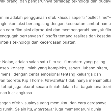
ak orang, dan pengaruhnya terhadap teknologi dan buday
ilm ini adalah penggunaan efek khusus seperti “bullet time”
gkinkan aksi berlangsung dengan kecepatan lambat namu
ubah cara film aksi diproduksi dan mempengaruhi banyak fil
nggugah pertanyaan filosofis tentang realitas dan kesada
onteks teknologi dan kecerdasan buatan.
r Nolan, adalah salah satu film sci-fi modern yang paling
sep-konsep ilmiah yang kompleks, seperti lubang hitam,
 dimensi, dengan cerita emosional tentang keluarga dan
an teoretis Kip Thorne,
Interstellar
tidak hanya menampilk
etapi juga akurat secara ilmiah dalam hal bagaimana teor
anan luar angkasa.
dengan efek visualnya yang memukau dan cara cerdasnya
 rumit. Selain itu,
Interstellar
juga memengaruhi dunia