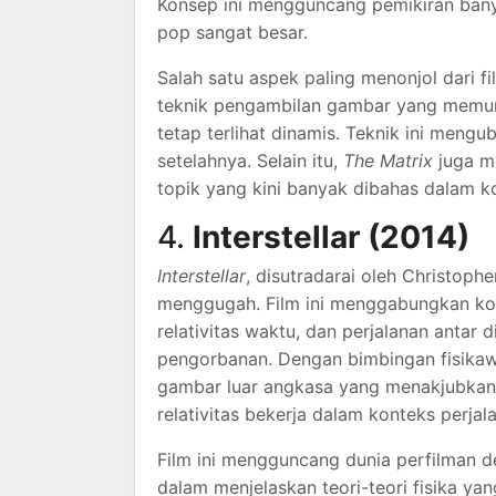
Konsep ini mengguncang pemikiran bany
pop sangat besar.
Salah satu aspek paling menonjol dari f
teknik pengambilan gambar yang memun
tetap terlihat dinamis. Teknik ini meng
setelahnya. Selain itu,
The Matrix
juga me
topik yang kini banyak dibahas dalam k
4.
Interstellar (2014)
Interstellar
, disutradarai oleh Christophe
menggugah. Film ini menggabungkan kon
relativitas waktu, dan perjalanan antar
pengorbanan. Dengan bimbingan fisikaw
gambar luar angkasa yang menakjubkan t
relativitas bekerja dalam konteks perjal
Film ini mengguncang dunia perfilman 
dalam menjelaskan teori-teori fisika yang