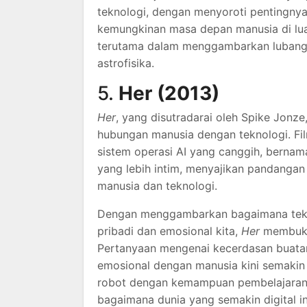
teknologi, dengan menyoroti pentingny
kemungkinan masa depan manusia di luar
terutama dalam menggambarkan lubang h
astrofisika.
5.
Her (2013)
Her
, yang disutradarai oleh Spike Jonz
hubungan manusia dengan teknologi. Film
sistem operasi AI yang canggih, berna
yang lebih intim, menyajikan pandangan
manusia dan teknologi.
Dengan menggambarkan bagaimana teknol
pribadi dan emosional kita,
Her
membuka 
Pertanyaan mengenai kecerdasan buata
emosional dengan manusia kini semakin 
robot dengan kemampuan pembelajaran m
bagaimana dunia yang semakin digital in