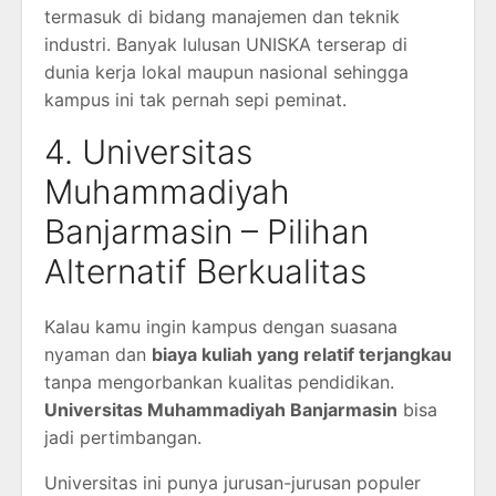
termasuk di bidang manajemen dan teknik
industri. Banyak lulusan UNISKA terserap di
dunia kerja lokal maupun nasional sehingga
kampus ini tak pernah sepi peminat.
4. Universitas
Muhammadiyah
Banjarmasin – Pilihan
Alternatif Berkualitas
Kalau kamu ingin kampus dengan suasana
nyaman dan
biaya kuliah yang relatif terjangkau
tanpa mengorbankan kualitas pendidikan.
Universitas Muhammadiyah Banjarmasin
bisa
jadi pertimbangan.
Universitas ini punya jurusan-jurusan populer