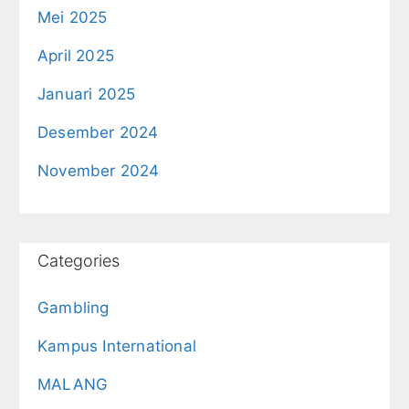
Mei 2025
April 2025
Januari 2025
Desember 2024
November 2024
Categories
Gambling
Kampus International
MALANG