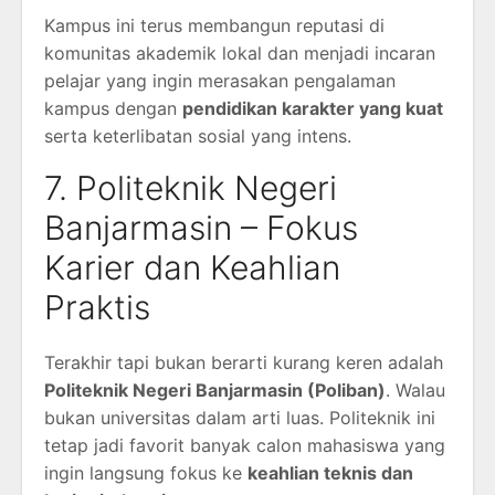
Kampus ini terus membangun reputasi di
komunitas akademik lokal dan menjadi incaran
pelajar yang ingin merasakan pengalaman
kampus dengan
pendidikan karakter yang kuat
serta keterlibatan sosial yang intens.
7. Politeknik Negeri
Banjarmasin – Fokus
Karier dan Keahlian
Praktis
Terakhir tapi bukan berarti kurang keren adalah
Politeknik Negeri Banjarmasin (Poliban)
. Walau
bukan universitas dalam arti luas. Politeknik ini
tetap jadi favorit banyak calon mahasiswa yang
ingin langsung fokus ke
keahlian teknis dan