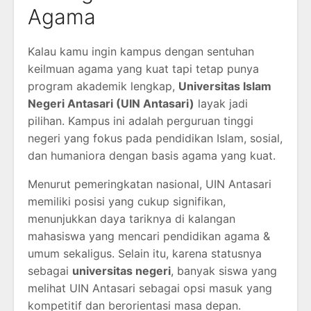
Agama
Kalau kamu ingin kampus dengan sentuhan
keilmuan agama yang kuat tapi tetap punya
program akademik lengkap,
Universitas Islam
Negeri Antasari (UIN Antasari)
layak jadi
pilihan. Kampus ini adalah perguruan tinggi
negeri yang fokus pada pendidikan Islam, sosial,
dan humaniora dengan basis agama yang kuat.
Menurut pemeringkatan nasional, UIN Antasari
memiliki posisi yang cukup signifikan,
menunjukkan daya tariknya di kalangan
mahasiswa yang mencari pendidikan agama &
umum sekaligus. Selain itu, karena statusnya
sebagai
universitas negeri
, banyak siswa yang
melihat UIN Antasari sebagai opsi masuk yang
kompetitif dan berorientasi masa depan.