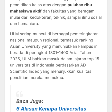
pendidikan kelas atas dengan
puluhan ribu
mahasiswa aktif
dan fakultas yang beragam,
mulai dari kedokteran, teknik, sampai ilmu sosial
dan humaniora.
ULM sering muncul di berbagai pemeringkatan
nasional maupun regional, termasuk ranking
Asian University yang menunjukkan kampus ini
berada di peringkat 1301–1400 Asia. Tahun
2025, ULM bahkan masuk dalam jajaran top 15
universitas di Indonesia berdasarkan AD
Scientific Index yang menunjukkan kualitas
penelitian mereka memukau.
Baca Juga:
6 Alasan Kenapa Universitas