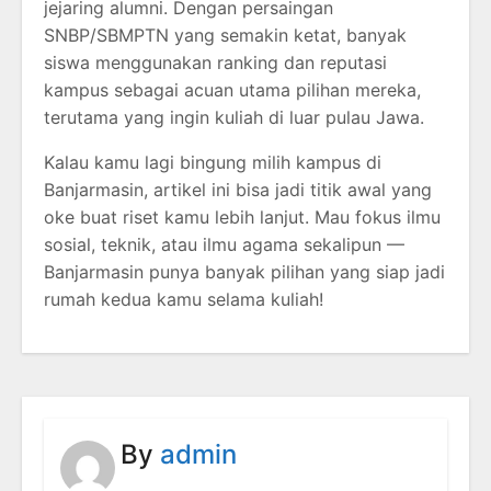
jejaring alumni. Dengan persaingan
SNBP/SBMPTN yang semakin ketat, banyak
siswa menggunakan ranking dan reputasi
kampus sebagai acuan utama pilihan mereka,
terutama yang ingin kuliah di luar pulau Jawa.
Kalau kamu lagi bingung milih kampus di
Banjarmasin, artikel ini bisa jadi titik awal yang
oke buat riset kamu lebih lanjut. Mau fokus ilmu
sosial, teknik, atau ilmu agama sekalipun —
Banjarmasin punya banyak pilihan yang siap jadi
rumah kedua kamu selama kuliah!
By
admin