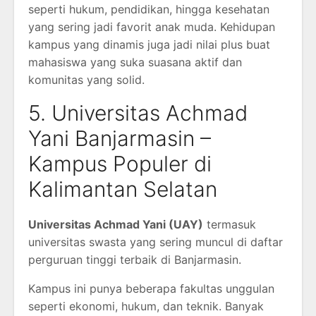
seperti hukum, pendidikan, hingga kesehatan
yang sering jadi favorit anak muda. Kehidupan
kampus yang dinamis juga jadi nilai plus buat
mahasiswa yang suka suasana aktif dan
komunitas yang solid.
5. Universitas Achmad
Yani Banjarmasin –
Kampus Populer di
Kalimantan Selatan
Universitas Achmad Yani (UAY)
termasuk
universitas swasta yang sering muncul di daftar
perguruan tinggi terbaik di Banjarmasin.
Kampus ini punya beberapa fakultas unggulan
seperti ekonomi, hukum, dan teknik. Banyak