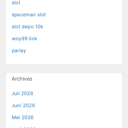
slot
spaceman slot
slot depo 10k
woy99 link
parlay
Archives
Juli 2026
Juni 2026
Mei 2026