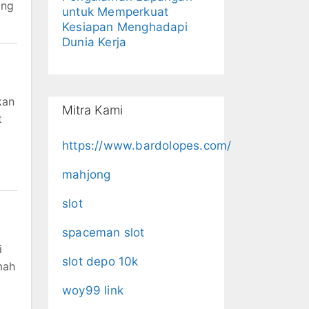
ang
untuk Memperkuat
Kesiapan Menghadapi
Dunia Kerja
kan
Mitra Kami
t
https://www.bardolopes.com/
mahjong
slot
spaceman slot
i
slot depo 10k
mah
woy99 link