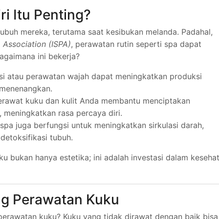
i Itu Penting?
buh mereka, terutama saat kesibukan melanda. Padahal,
a Association (ISPA)
, perawatan rutin seperti spa dapat
agaimana ini bekerja?
asi atau perawatan wajah dapat meningkatkan produksi
 menenangkan.
rawat kuku dan kulit Anda membantu menciptakan
 meningkatkan rasa percaya diri.
pa juga berfungsi untuk meningkatkan sirkulasi darah,
detoksifikasi tubuh.
u bukan hanya estetika; ini adalah investasi dalam keseha
ng Perawatan Kuku
perawatan kuku? Kuku yang tidak dirawat dengan baik bisa