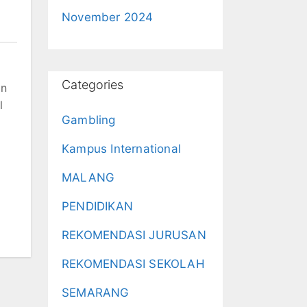
November 2024
Categories
an
l
Gambling
Kampus International
MALANG
PENDIDIKAN
REKOMENDASI JURUSAN
REKOMENDASI SEKOLAH
SEMARANG