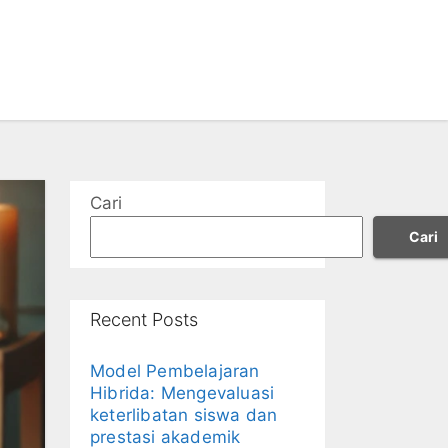
Cari
Cari
Recent Posts
Model Pembelajaran
Hibrida: Mengevaluasi
keterlibatan siswa dan
prestasi akademik