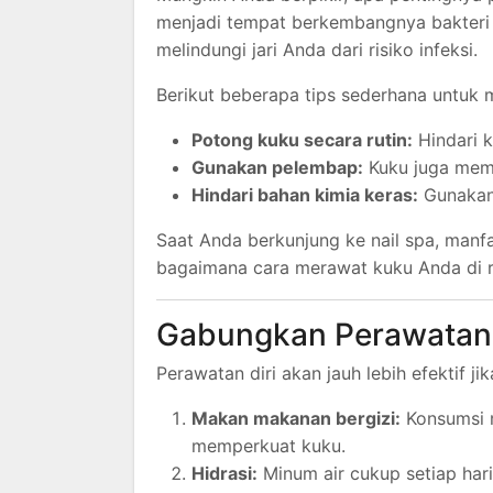
menjadi tempat berkembangnya bakteri a
melindungi jari Anda dari risiko infeksi.
Berikut beberapa tips sederhana untuk
Potong kuku secara rutin:
Hindari 
Gunakan pelembap:
Kuku juga memb
Hindari bahan kimia keras:
Gunakan 
Saat Anda berkunjung ke nail spa, manfa
bagaimana cara merawat kuku Anda di r
Gabungkan Perawatan 
Perawatan diri akan jauh lebih efektif j
Makan makanan bergizi:
Konsumsi m
memperkuat kuku.
Hidrasi:
Minum air cukup setiap hari