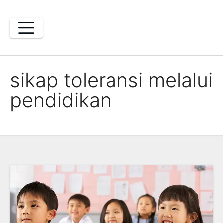
Skip
to
content
sikap toleransi melalui
pendidikan