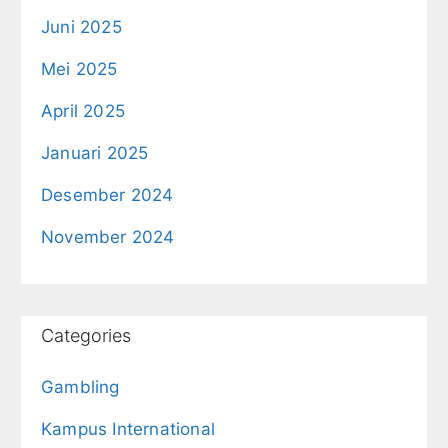
Juni 2025
Mei 2025
April 2025
Januari 2025
Desember 2024
November 2024
Categories
Gambling
Kampus International