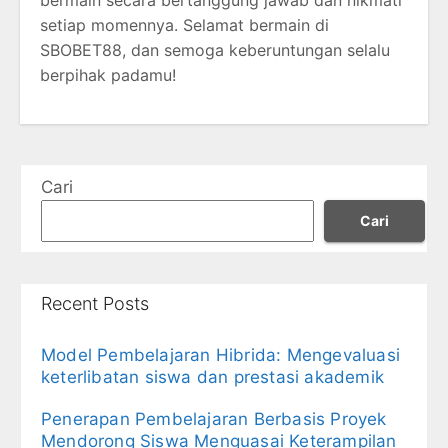
setiap momennya. Selamat bermain di
SBOBET88, dan semoga keberuntungan selalu
berpihak padamu!
Cari
Cari
Recent Posts
Model Pembelajaran Hibrida: Mengevaluasi
keterlibatan siswa dan prestasi akademik
Penerapan Pembelajaran Berbasis Proyek
Mendorong Siswa Menguasai Keterampilan