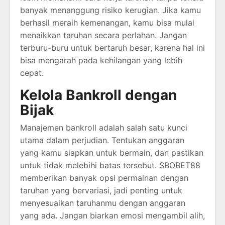
banyak menanggung risiko kerugian. Jika kamu
berhasil meraih kemenangan, kamu bisa mulai
menaikkan taruhan secara perlahan. Jangan
terburu-buru untuk bertaruh besar, karena hal ini
bisa mengarah pada kehilangan yang lebih
cepat.
Kelola Bankroll dengan
Bijak
Manajemen bankroll adalah salah satu kunci
utama dalam perjudian. Tentukan anggaran
yang kamu siapkan untuk bermain, dan pastikan
untuk tidak melebihi batas tersebut. SBOBET88
memberikan banyak opsi permainan dengan
taruhan yang bervariasi, jadi penting untuk
menyesuaikan taruhanmu dengan anggaran
yang ada. Jangan biarkan emosi mengambil alih,