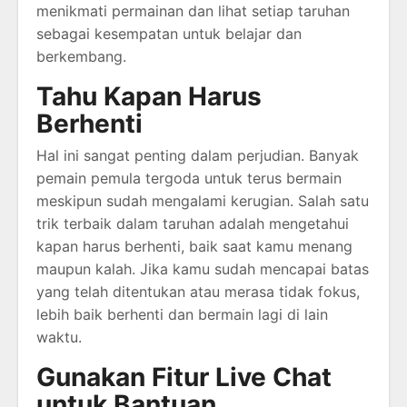
menikmati permainan dan lihat setiap taruhan
sebagai kesempatan untuk belajar dan
berkembang.
Tahu Kapan Harus
Berhenti
Hal ini sangat penting dalam perjudian. Banyak
pemain pemula tergoda untuk terus bermain
meskipun sudah mengalami kerugian. Salah satu
trik terbaik dalam taruhan adalah mengetahui
kapan harus berhenti, baik saat kamu menang
maupun kalah. Jika kamu sudah mencapai batas
yang telah ditentukan atau merasa tidak fokus,
lebih baik berhenti dan bermain lagi di lain
waktu.
Gunakan Fitur Live Chat
untuk Bantuan