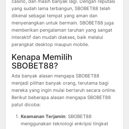
casino, dan masih banyak lagi. Dengan reputasi
yang sudah lama terbangun, SBOBET88 telah
dikenal sebagai tempat yang aman dan
menyenangkan untuk bermain. SBOBET88 juga
memberikan pengalaman taruhan yang sangat
interaktif dan mudah diakses, baik melalui
perangkat desktop maupun mobile.
Kenapa Memilih
SBOBET88?
Ada banyak alasan mengapa SBOBET88
menjadi pilihan banyak orang, terutama bagi
mereka yang ingin mulai bertaruh secara online.
Berikut beberapa alasan mengapa SBOBET88
patut dicoba:
Keamanan Terjamin
: SBOBET88
menggunakan teknologi enkripsi tingkat