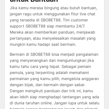
Jika kamu merasa bingung atau butuh bantuan,
jangan ragu untuk menggunakan fitur live chat
yang tersedia di SBOBET88. Tim customer
support SBOBET88 siap membantu 24/7.
Mereka akan memberikan panduan, menjawab
pertanyaan, atau menyelesaikan masalah yang
mungkin kamu hadapi saat bermain.
Bermain di SBOBET88 bisa menjadi pengalaman
yang menyenangkan dan menguntungkan jika
kamu tahu cara yang tepat. Sebagai pemain
pemula, yang terpenting adalah memahami
permainan yang kamu pilih, mengelola anggaran
dengan bijak, dan bermain dengan sabar.
Dengan mengikuti panduan dan trik ini, kamu
akan lebih siap menghadapi tantangan yang ada
di dunia taruhan online. Jangan lupa untuk selalu
bermain secara bertanggung jawab dan nikmati