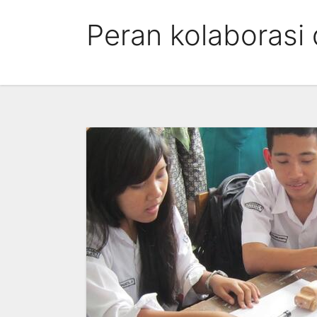
Skip
Peran kolaborasi
to
content