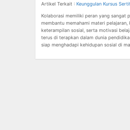
Artikel Terkait :
Keunggulan Kursus Sertif
Kolaborasi memiliki peran yang sangat p
membantu memahami materi pelajaran, k
keterampilan sosial, serta motivasi bela
terus di terapkan dalam dunia pendidika
siap menghadapi kehidupan sosial di m