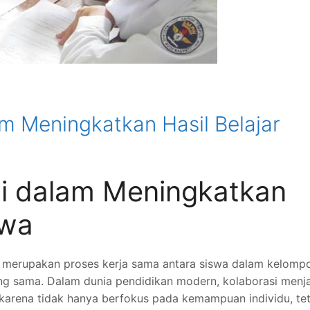
m Meningkatkan Hasil Belajar
si dalam Meningkatkan
swa
ar merupakan proses kerja sama antara siswa dalam kelomp
ng sama. Dalam dunia pendidikan modern, kolaborasi menj
karena tidak hanya berfokus pada kemampuan individu, tet