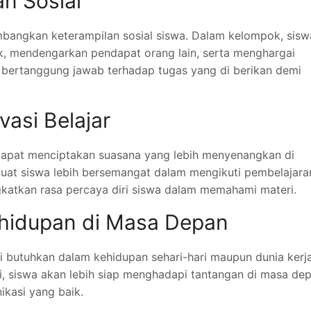
an Sosial
bangkan keterampilan sosial siswa. Dalam kelompok, sisw
k, mendengarkan pendapat orang lain, serta menghargai
ar bertanggung jawab terhadap tugas yang di berikan demi
asi Belajar
apat menciptakan suasana yang lebih menyenangkan di
mbuat siswa lebih bersemangat dalam mengikuti pembelajara
katkan rasa percaya diri siswa dalam memahami materi.
hidupan di Masa Depan
 butuhkan dalam kehidupan sehari-hari maupun dunia kerja
ni, siswa akan lebih siap menghadapi tantangan di masa de
kasi yang baik.