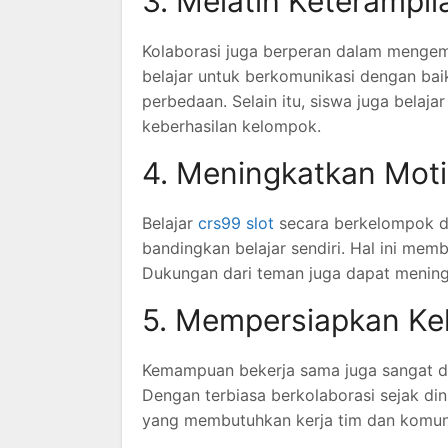
3. Melatih Keterampil
Kolaborasi juga berperan dalam mengem
belajar untuk berkomunikasi dengan bai
perbedaan. Selain itu, siswa juga belaj
keberhasilan kelompok.
4. Meningkatkan Motiv
Belajar
crs99 slot
secara berkelompok d
bandingkan belajar sendiri. Hal ini me
Dukungan dari teman juga dapat mening
5. Mempersiapkan Ke
Kemampuan bekerja sama juga sangat di
Dengan terbiasa berkolaborasi sejak di
yang membutuhkan kerja tim dan komuni