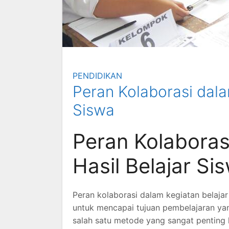
PENDIDIKAN
Peran Kolaborasi dala
Siswa
Peran Kolabora
Hasil Belajar Si
Peran kolaborasi dalam kegiatan belaj
untuk mencapai tujuan pembelajaran ya
salah satu metode yang sangat penting 