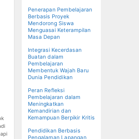
Penerapan Pembelajaran
Berbasis Proyek
Mendorong Siswa
Menguasai Keterampilan
Masa Depan
Integrasi Kecerdasan
Buatan dalam
Pembelajaran
Membentuk Wajah Baru
Dunia Pendidikan
Peran Refleksi
Pembelajaran dalam
Meningkatkan
Kemandirian dan
Kemampuan Berpikir Kritis
ok
adi
Pendidikan Berbasis
api
Pengalaman Lapangan