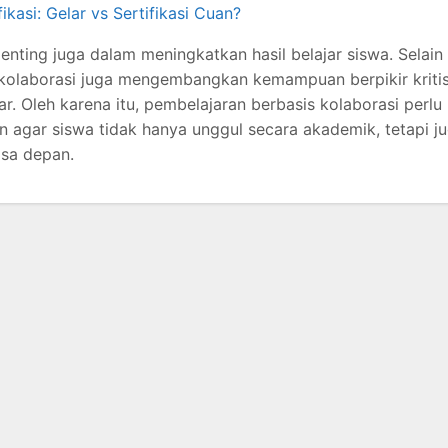
ikasi: Gelar vs Sertifikasi Cuan?
enting juga dalam meningkatkan hasil belajar siswa. Selain
olaborasi juga mengembangkan kemampuan berpikir kritis
jar. Oleh karena itu, pembelajaran berbasis kolaborasi perlu
n agar siswa tidak hanya unggul secara akademik, tetapi j
asa depan.