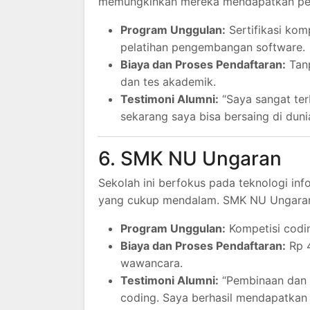
memungkinkan mereka mendapatkan peng
Program Unggulan:
Sertifikasi kom
pelatihan pengembangan software.
Biaya dan Proses Pendaftaran:
Tanp
dan tes akademik.
Testimoni Alumni:
“Saya sangat ter
sekarang saya bisa bersaing di dunia
6. SMK NU Ungaran
Sekolah ini berfokus pada teknologi i
yang cukup mendalam. SMK NU Ungaran ju
Program Unggulan:
Kompetisi codin
Biaya dan Proses Pendaftaran:
Rp 4
wawancara.
Testimoni Alumni:
“Pembinaan dan f
coding. Saya berhasil mendapatkan 