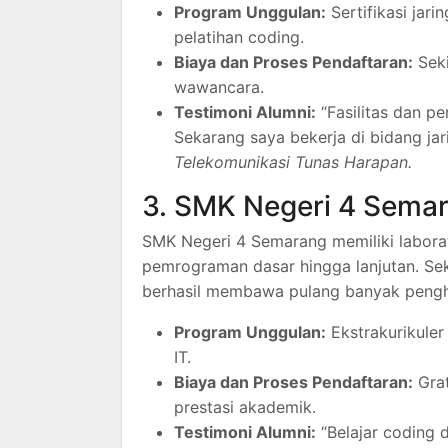
Program Unggulan:
Sertifikasi jar
pelatihan coding.
Biaya dan Proses Pendaftaran:
Seki
wawancara.
Testimoni Alumni:
“Fasilitas dan p
Sekarang saya bekerja di bidang jar
Telekomunikasi Tunas Harapan.
3. SMK Negeri 4 Sema
SMK Negeri 4 Semarang memiliki labor
pemrograman dasar hingga lanjutan. Seko
berhasil membawa pulang banyak peng
Program Unggulan:
Ekstrakurikuler
IT.
Biaya dan Proses Pendaftaran:
Grat
prestasi akademik.
Testimoni Alumni:
“Belajar coding 