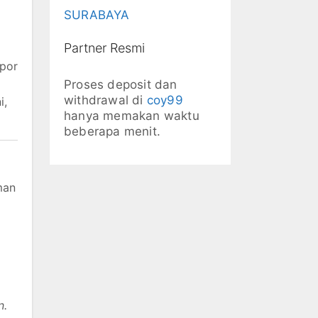
SURABAYA
Partner Resmi
apor
Proses deposit dan
withdrawal di
coy99
i,
hanya memakan waktu
beberapa menit.
man
n.