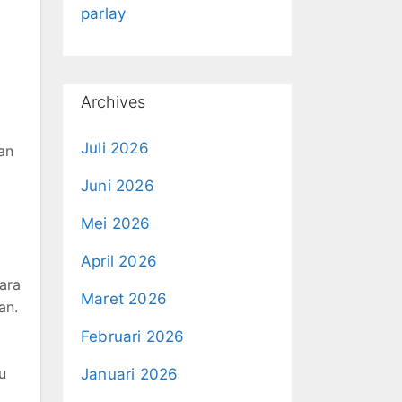
parlay
Archives
Juli 2026
an
Juni 2026
Mei 2026
April 2026
ara
Maret 2026
an.
Februari 2026
u
Januari 2026