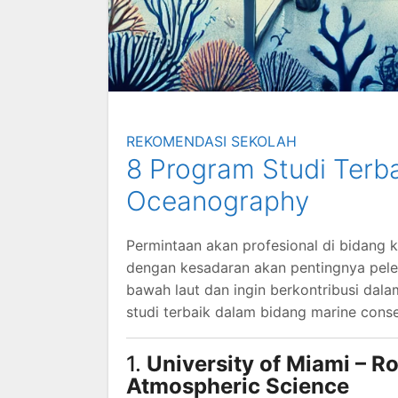
REKOMENDASI SEKOLAH
8 Program Studi Terb
Oceanography
Permintaan akan profesional di bidang k
dengan kesadaran akan pentingnya peles
bawah laut dan ingin berkontribusi dala
studi terbaik dalam bidang marine cons
1.
University of Miami – R
Atmospheric Science