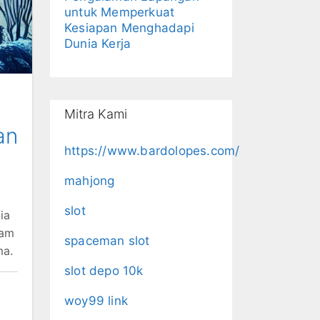
untuk Memperkuat
Kesiapan Menghadapi
Dunia Kerja
Mitra Kami
an
https://www.bardolopes.com/
mahjong
slot
ia
ram
spaceman slot
ma.
slot depo 10k
woy99 link