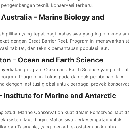
 pengembangan teknik konservasi terbaru.
Australia – Marine Biology and
lah pilihan yang tepat bagi mahasiswa yang ingin mendalam
dekat dengan Great Barrier Reef. Program ini menawarkan s
asi habitat, dan teknik pemantauan populasi laut.
ton – Ocean and Earth Science
menyediakan program Ocean and Earth Science yang meliput
eanografi. Program ini fokus pada dampak perubahan iklim
a dengan institusi global untuk berbagai proyek konservas
 Institute for Marine and Antarctic
g Studi Marine Conservation kuat dalam konservasi laut d
 ekosistem laut dingin. Mahasiswa berkesempatan untuk
tika dan Tasmania, yang menjadi ekosistem unik untuk