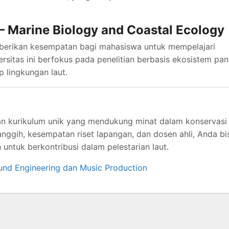
 – Marine Biology and Coastal Ecology
berikan kesempatan bagi mahasiswa untuk mempelajari
ersitas ini berfokus pada penelitian berbasis ekosistem pan
 lingkungan laut.
an kurikulum unik yang mendukung minat dalam konservasi
canggih, kesempatan riset lapangan, dan dosen ahli, Anda bi
untuk berkontribusi dalam pelestarian laut.
und Engineering dan Music Production