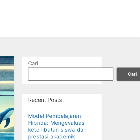
Cari
Cari
Recent Posts
Model Pembelajaran
Hibrida: Mengevaluasi
keterlibatan siswa dan
prestasi akademik