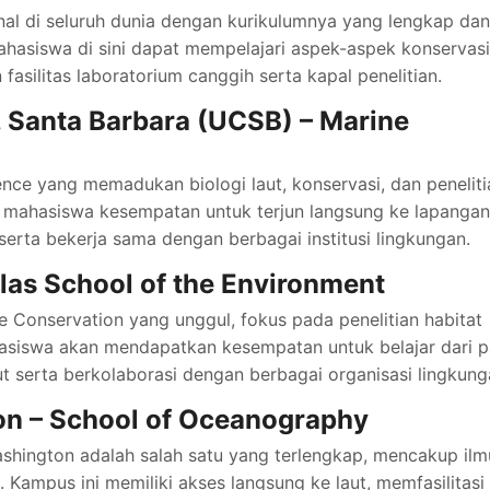
enal di seluruh dunia dengan kurikulumnya yang lengkap dan
Mahasiswa di sini dapat mempelajari aspek-aspek konservasi
asilitas laboratorium canggih serta kapal penelitian.
a, Santa Barbara (UCSB) – Marine
e yang memadukan biologi laut, konservasi, dan peneliti
n mahasiswa kesempatan untuk terjun langsung ke lapangan
, serta bekerja sama dengan berbagai institusi lingkungan.
olas School of the Environment
e Conservation yang unggul, fokus pada penelitian habitat
mahasiswa akan mendapatkan kesempatan untuk belajar dari p
aut serta berkolaborasi dengan berbagai organisasi lingkung
on – School of Oceanography
ashington adalah salah satu yang terlengkap, mencakup ilm
t. Kampus ini memiliki akses langsung ke laut, memfasilitasi